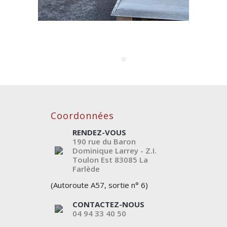
Coordonnées
RENDEZ-VOUS
190 rue du Baron
Dominique Larrey - Z.I.
Toulon Est
83085
La
Farlède
(Autoroute A57, sortie n° 6)
CONTACTEZ-NOUS
04 94 33 40 50