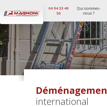
04 94 33 40
Qui sommes-
nous ?
50
Déménagement urbain et n
Déménag
Déménagement
international