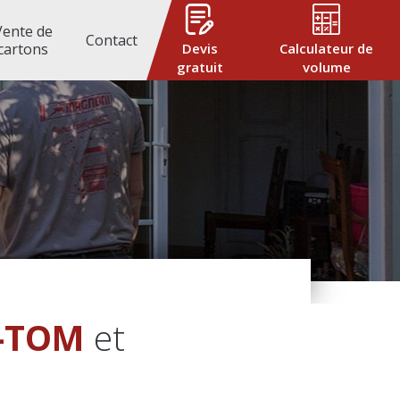
Vente de
Contact
cartons
Devis
Calculateur de
éménagement d’entreprise
gratuit
volume
national
M-TOM
et