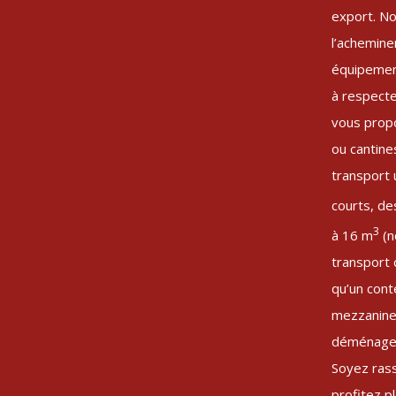
export. No
l’achemine
équipemen
à respecte
vous prop
ou cantine
transport 
courts, de
3
à 16 m
(n
transport 
qu’un cont
mezzanine 
déménagem
Soyez ras
profitez p