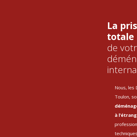
La pri
totale
de vot
démén
interna
Nous, les
Toulon, so
déménage
à l’étran
professio
techniques