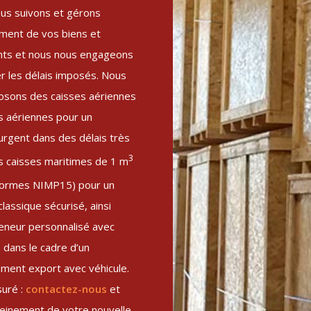
us suivons et gérons
ment de vos biens et
ts et nous nous engageons
r les délais imposés. Nous
osons des caisses aériennes
s aériennes pour un
urgent dans des délais très
3
s caisses maritimes de 1 m
ormes NIMP15) pour un
classique sécurisé, ainsi
eneur personnalisé avec
dans le cadre d’un
ent export avec véhicule.
suré :
contactez-nous
et
leinement de votre nouvelle