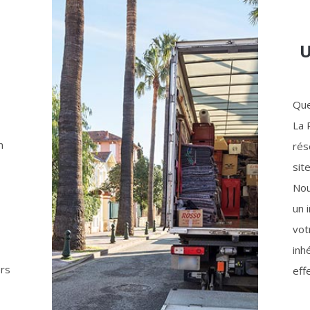
U
Que
La 
n
rés
sit
Nou
un 
vot
inh
ors
eff