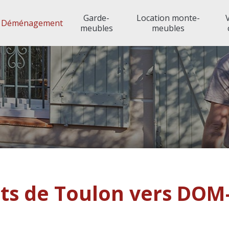
Garde-
Location monte-
Déménagement
meubles
meubles
ational
Déménagement DOM-TOM et international
D
ement DOM-TOM et inter
s de Toulon vers DO